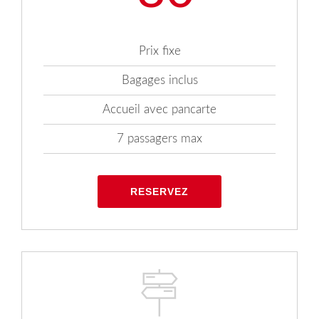
Prix fixe
Bagages inclus
Accueil avec pancarte
7 passagers max
RESERVEZ