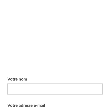
Votre nom
Votre adresse e-mail