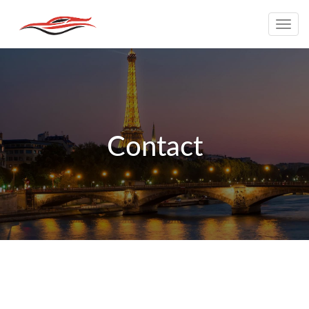
Toggl
navig
Contact