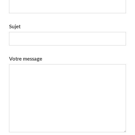
Sujet
Votre message