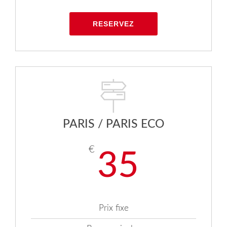
RESERVEZ
PARIS / PARIS ECO
€
35
Prix fixe