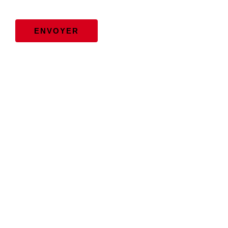
Alternative: