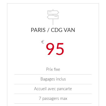
PARIS / CDG VAN
€
95
Prix fixe
Bagages inclus
Accueil avec pancarte
7 passagers max